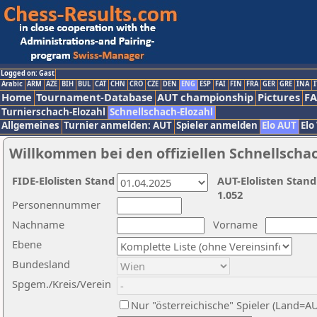
Logged on: Gast
Arabic
ARM
AZE
BIH
BUL
CAT
CHN
CRO
CZE
DEN
ENG
ESP
FAI
FIN
FRA
GER
GRE
INA
I
Home
Tournament-Database
AUT championship
Pictures
F
Turnierschach-Elozahl
Schnellschach-Elozahl
Allgemeines
Turnier anmelden: AUT
Spieler anmelden
Elo AUT
Elo
Willkommen bei den offiziellen Schnellscha
FIDE-Elolisten Stand
AUT-Elolisten Stand
1.052
Personennummer
Nachname
Vorname
Ebene
Bundesland
Spgem./Kreis/Verein
Nur "österreichische" Spieler (Land=A