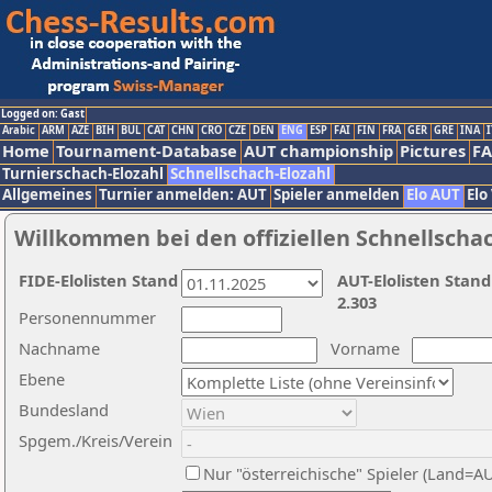
Logged on: Gast
Arabic
ARM
AZE
BIH
BUL
CAT
CHN
CRO
CZE
DEN
ENG
ESP
FAI
FIN
FRA
GER
GRE
INA
I
Home
Tournament-Database
AUT championship
Pictures
F
Turnierschach-Elozahl
Schnellschach-Elozahl
Allgemeines
Turnier anmelden: AUT
Spieler anmelden
Elo AUT
Elo
Willkommen bei den offiziellen Schnellscha
FIDE-Elolisten Stand
AUT-Elolisten Stand
2.303
Personennummer
Nachname
Vorname
Ebene
Bundesland
Spgem./Kreis/Verein
Nur "österreichische" Spieler (Land=A