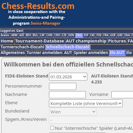
Logged on: Gast
Arabic
ARM
AZE
BIH
BUL
CAT
CHN
CRO
CZE
DEN
ENG
ESP
FAI
FIN
FRA
GER
GRE
INA
I
Home
Tournament-Database
AUT championship
Pictures
F
Turnierschach-Elozahl
Schnellschach-Elozahl
Allgemeines
Turnier anmelden: AUT
Spieler anmelden
Elo AUT
Elo
Willkommen bei den offiziellen Schnellscha
FIDE-Elolisten Stand
AUT-Elolisten Stand
4.233
Personennummer
Nachname
Vorname
Ebene
Bundesland
Spgem./Kreis/Verein
Nur "österreichische" Spieler (Land=A