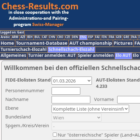
Logged on: Gast
Arabic
ARM
AZE
BIH
BUL
CAT
CHN
CRO
CZE
DEN
ENG
ESP
FAI
FIN
FRA
GER
GRE
INA
I
Home
Tournament-Database
AUT championship
Pictures
F
Turnierschach-Elozahl
Schnellschach-Elozahl
Allgemeines
Turnier anmelden: AUT
Spieler anmelden
Elo AUT
Elo
Willkommen bei den offiziellen Schnellscha
FIDE-Elolisten Stand
AUT-Elolisten Stand
4.233
Personennummer
Nachname
Vorname
Ebene
Bundesland
Spgem./Kreis/Verein
Nur "österreichische" Spieler (Land=A