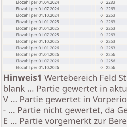
Elozahl per 01.04.2024
0
2283
Elozahl per 01.07.2024
0
2263
Elozahl per 01.10.2024
0
2263
Elozahl per 01.01.2025
0
2263
Elozahl per 01.04.2025
0
2263
Elozahl per 01.07.2025
0
2263
Elozahl per 01.10.2025
0
2263
Elozahl per 01.01.2026
0
2263
Elozahl per 01.04.2026
0
2256
Elozahl per 01.07.2026
0
2256
Elozahl per 01.10.2026
0
2256
Hinweis1
Wertebereich Feld St 
blank ... Partie gewertet in akt
V ... Partie gewertet in Vorperi
- ... Partie nicht gewertet, da 
E ... Partie vorgemerkt zur Be