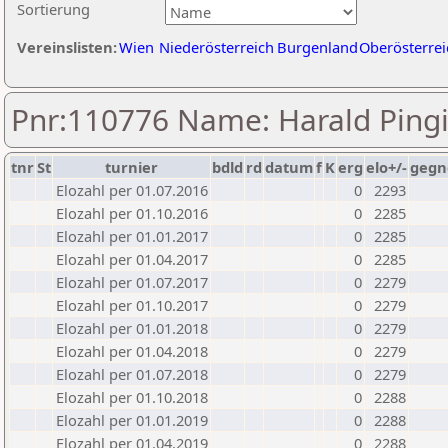
Sortierung
Vereinslisten:
Wien
Niederösterreich
Burgenland
Oberösterrei
Pnr:110776 Name: Harald Pingi
tnr
St
turnier
bdld
rd
datum
f
K
erg
elo+/-
gegn
Elozahl per 01.07.2016
0
2293
Elozahl per 01.10.2016
0
2285
Elozahl per 01.01.2017
0
2285
Elozahl per 01.04.2017
0
2285
Elozahl per 01.07.2017
0
2279
Elozahl per 01.10.2017
0
2279
Elozahl per 01.01.2018
0
2279
Elozahl per 01.04.2018
0
2279
Elozahl per 01.07.2018
0
2279
Elozahl per 01.10.2018
0
2288
Elozahl per 01.01.2019
0
2288
Elozahl per 01.04.2019
0
2288