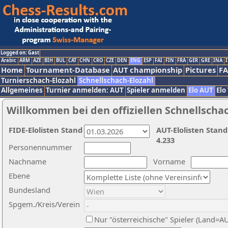
Logged on: Gast
Arabic
ARM
AZE
BIH
BUL
CAT
CHN
CRO
CZE
DEN
ENG
ESP
FAI
FIN
FRA
GER
GRE
INA
I
Home
Tournament-Database
AUT championship
Pictures
F
Turnierschach-Elozahl
Schnellschach-Elozahl
Allgemeines
Turnier anmelden: AUT
Spieler anmelden
Elo AUT
Elo
Willkommen bei den offiziellen Schnellscha
FIDE-Elolisten Stand
AUT-Elolisten Stand
4.233
Personennummer
Nachname
Vorname
Ebene
Bundesland
Spgem./Kreis/Verein
Nur "österreichische" Spieler (Land=A