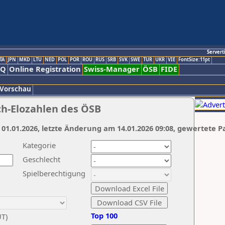
Servert
TA
JPN
MKD
LTU
NED
POL
POR
ROU
RUS
SRB
SVK
SWE
TUR
UKR
VIE
FontSize:11pt
AQ
Online Registration
Swiss-Manager
ÖSB
FIDE
 Vorschau
ch-Elozahlen des ÖSB
 01.01.2026, letzte Änderung am 14.01.2026 09:08, gewertete P
Kategorie
Geschlecht
Spielberechtigung
Top 100
UT)