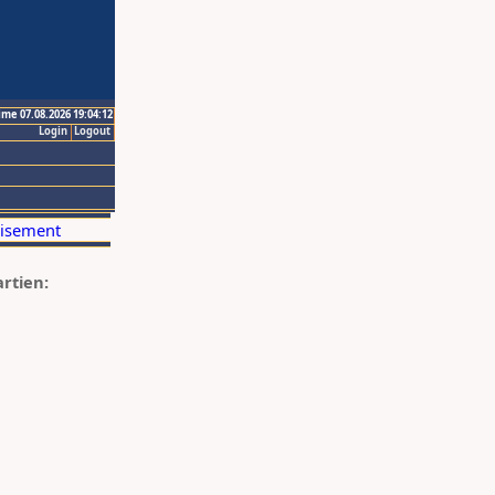
ime 07.08.2026 19:04:12
Login
Logout
artien: