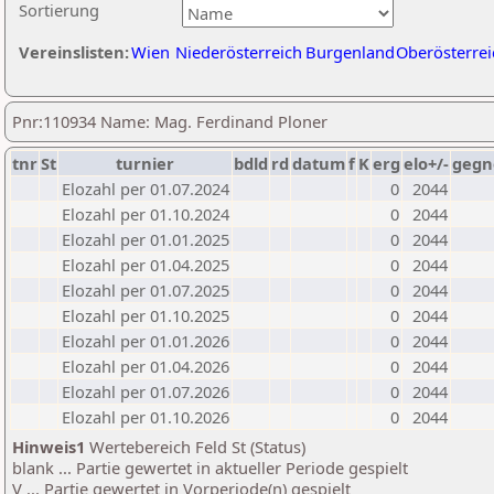
Sortierung
Vereinslisten:
Wien
Niederösterreich
Burgenland
Oberösterrei
Pnr:110934 Name: Mag. Ferdinand Ploner
tnr
St
turnier
bdld
rd
datum
f
K
erg
elo+/-
gegn
Elozahl per 01.07.2024
0
2044
Elozahl per 01.10.2024
0
2044
Elozahl per 01.01.2025
0
2044
Elozahl per 01.04.2025
0
2044
Elozahl per 01.07.2025
0
2044
Elozahl per 01.10.2025
0
2044
Elozahl per 01.01.2026
0
2044
Elozahl per 01.04.2026
0
2044
Elozahl per 01.07.2026
0
2044
Elozahl per 01.10.2026
0
2044
Hinweis1
Wertebereich Feld St (Status)
blank ... Partie gewertet in aktueller Periode gespielt
V ... Partie gewertet in Vorperiode(n) gespielt