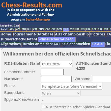
Logged on: Gast
Arabic
ARM
AZE
BIH
BUL
CAT
CHN
CRO
CZE
DEN
ENG
ESP
FAI
FIN
FRA
GER
GRE
INA
I
Home
Tournament-Database
AUT championship
Pictures
F
Turnierschach-Elozahl
Schnellschach-Elozahl
Allgemeines
Turnier anmelden: AUT
Spieler anmelden
Elo AUT
Elo
Willkommen bei den offiziellen Schnellscha
FIDE-Elolisten Stand
AUT-Elolisten Stand
4.233
Personennummer
Nachname
Vorname
Ebene
Bundesland
Spgem./Kreis/Verein
Nur "österreichische" Spieler (Land=A