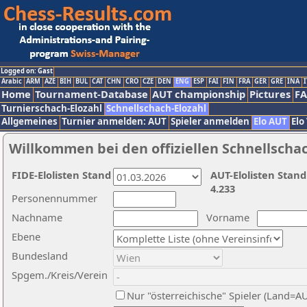
Logged on: Gast
Arabic
ARM
AZE
BIH
BUL
CAT
CHN
CRO
CZE
DEN
ENG
ESP
FAI
FIN
FRA
GER
GRE
INA
I
Home
Tournament-Database
AUT championship
Pictures
F
Turnierschach-Elozahl
Schnellschach-Elozahl
Allgemeines
Turnier anmelden: AUT
Spieler anmelden
Elo AUT
Elo
Willkommen bei den offiziellen Schnellscha
FIDE-Elolisten Stand
AUT-Elolisten Stand
4.233
Personennummer
Nachname
Vorname
Ebene
Bundesland
Spgem./Kreis/Verein
Nur "österreichische" Spieler (Land=A