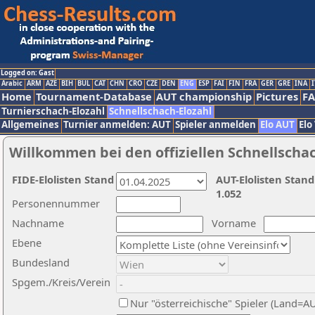
Logged on: Gast
Arabic
ARM
AZE
BIH
BUL
CAT
CHN
CRO
CZE
DEN
ENG
ESP
FAI
FIN
FRA
GER
GRE
INA
I
Home
Tournament-Database
AUT championship
Pictures
F
Turnierschach-Elozahl
Schnellschach-Elozahl
Allgemeines
Turnier anmelden: AUT
Spieler anmelden
Elo AUT
Elo
Willkommen bei den offiziellen Schnellscha
FIDE-Elolisten Stand
AUT-Elolisten Stand
1.052
Personennummer
Nachname
Vorname
Ebene
Bundesland
Spgem./Kreis/Verein
Nur "österreichische" Spieler (Land=A