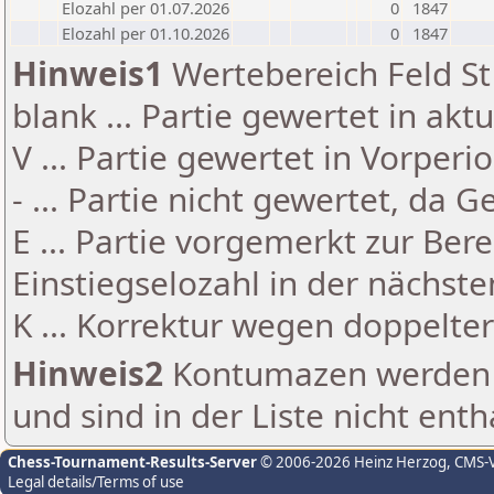
Elozahl per 01.07.2026
0
1847
Elozahl per 01.10.2026
0
1847
Hinweis1
Wertebereich Feld St 
blank ... Partie gewertet in akt
V ... Partie gewertet in Vorperi
- ... Partie nicht gewertet, da 
E ... Partie vorgemerkt zur Be
Einstiegselozahl in der nächst
K ... Korrektur wegen doppelt
Hinweis2
Kontumazen werden g
und sind in der Liste nicht enth
Chess-Tournament-Results-Server
© 2006-2026 Heinz Herzog
, CMS-
Legal details/Terms of use