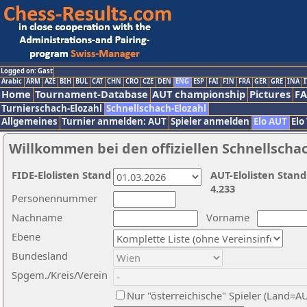
Logged on: Gast
Arabic
ARM
AZE
BIH
BUL
CAT
CHN
CRO
CZE
DEN
ENG
ESP
FAI
FIN
FRA
GER
GRE
INA
I
Home
Tournament-Database
AUT championship
Pictures
F
Turnierschach-Elozahl
Schnellschach-Elozahl
Allgemeines
Turnier anmelden: AUT
Spieler anmelden
Elo AUT
Elo
Willkommen bei den offiziellen Schnellscha
FIDE-Elolisten Stand
AUT-Elolisten Stand
4.233
Personennummer
Nachname
Vorname
Ebene
Bundesland
Spgem./Kreis/Verein
Nur "österreichische" Spieler (Land=A