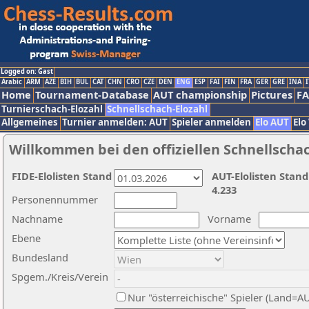
Logged on: Gast
Arabic
ARM
AZE
BIH
BUL
CAT
CHN
CRO
CZE
DEN
ENG
ESP
FAI
FIN
FRA
GER
GRE
INA
I
Home
Tournament-Database
AUT championship
Pictures
F
Turnierschach-Elozahl
Schnellschach-Elozahl
Allgemeines
Turnier anmelden: AUT
Spieler anmelden
Elo AUT
Elo
Willkommen bei den offiziellen Schnellscha
FIDE-Elolisten Stand
AUT-Elolisten Stand
4.233
Personennummer
Nachname
Vorname
Ebene
Bundesland
Spgem./Kreis/Verein
Nur "österreichische" Spieler (Land=A