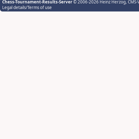
Chess-Tournament-Results-Server
© 2006-2026 Heinz Herzog
, CMS-
Legal details/Terms of use