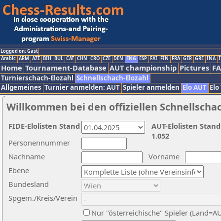
Logged on: Gast
Arabic
ARM
AZE
BIH
BUL
CAT
CHN
CRO
CZE
DEN
ENG
ESP
FAI
FIN
FRA
GER
GRE
INA
I
Home
Tournament-Database
AUT championship
Pictures
F
Turnierschach-Elozahl
Schnellschach-Elozahl
Allgemeines
Turnier anmelden: AUT
Spieler anmelden
Elo AUT
Elo
Willkommen bei den offiziellen Schnellscha
FIDE-Elolisten Stand
AUT-Elolisten Stand
1.052
Personennummer
Nachname
Vorname
Ebene
Bundesland
Spgem./Kreis/Verein
Nur "österreichische" Spieler (Land=A