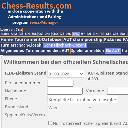
Logged on: Gast
Arabic
ARM
AZE
BIH
BUL
CAT
CHN
CRO
CZE
DEN
ENG
ESP
FAI
FIN
FRA
GER
GRE
INA
I
Home
Tournament-Database
AUT championship
Pictures
F
Turnierschach-Elozahl
Schnellschach-Elozahl
Allgemeines
Turnier anmelden: AUT
Spieler anmelden
Elo AUT
Elo
Willkommen bei den offiziellen Schnellscha
FIDE-Elolisten Stand
AUT-Elolisten Stand
4.233
Personennummer
Nachname
Vorname
Ebene
Bundesland
Spgem./Kreis/Verein
Nur "österreichische" Spieler (Land=A