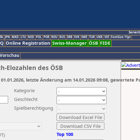
Servert
TA
JPN
MKD
LTU
NED
POL
POR
ROU
RUS
SRB
SVK
SWE
TUR
UKR
VIE
FontSize:11pt
AQ
Online Registration
Swiss-Manager
ÖSB
FIDE
 Vorschau
ch-Elozahlen des ÖSB
 01.01.2026, letzte Änderung am 14.01.2026 09:08, gewertete P
Kategorie
Geschlecht
Spielberechtigung
Top 100
UT)