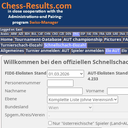
Logged on: Gast
Arabic
ARM
AZE
BIH
BUL
CAT
CHN
CRO
CZE
DEN
ENG
ESP
FAI
FIN
FRA
GER
GRE
INA
I
Home
Tournament-Database
AUT championship
Pictures
F
Turnierschach-Elozahl
Schnellschach-Elozahl
Allgemeines
Turnier anmelden: AUT
Spieler anmelden
Elo AUT
Elo
Willkommen bei den offiziellen Schnellscha
FIDE-Elolisten Stand
AUT-Elolisten Stand
4.233
Personennummer
Nachname
Vorname
Ebene
Bundesland
Spgem./Kreis/Verein
Nur "österreichische" Spieler (Land=A