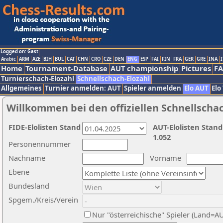
Logged on: Gast
Arabic
ARM
AZE
BIH
BUL
CAT
CHN
CRO
CZE
DEN
ENG
ESP
FAI
FIN
FRA
GER
GRE
INA
I
Home
Tournament-Database
AUT championship
Pictures
F
Turnierschach-Elozahl
Schnellschach-Elozahl
Allgemeines
Turnier anmelden: AUT
Spieler anmelden
Elo AUT
Elo
Willkommen bei den offiziellen Schnellscha
FIDE-Elolisten Stand
AUT-Elolisten Stand
1.052
Personennummer
Nachname
Vorname
Ebene
Bundesland
Spgem./Kreis/Verein
Nur "österreichische" Spieler (Land=A