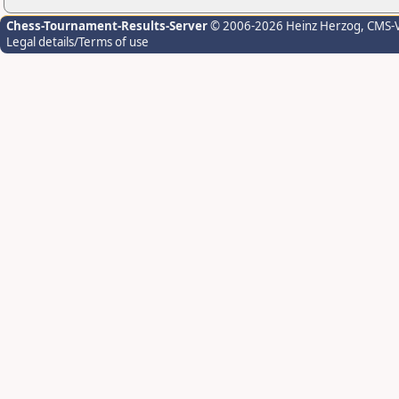
Chess-Tournament-Results-Server
© 2006-2026 Heinz Herzog
, CMS-
Legal details/Terms of use