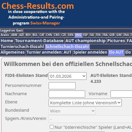
Logged on: Gast
Arabic
ARM
AZE
BIH
BUL
CAT
CHN
CRO
CZE
DEN
ENG
ESP
FAI
FIN
FRA
GER
GRE
INA
I
Home
Tournament-Database
AUT championship
Pictures
F
Turnierschach-Elozahl
Schnellschach-Elozahl
Allgemeines
Turnier anmelden: AUT
Spieler anmelden
Elo AUT
Elo
Willkommen bei den offiziellen Schnellscha
FIDE-Elolisten Stand
AUT-Elolisten Stand
4.233
Personennummer
Nachname
Vorname
Ebene
Bundesland
Spgem./Kreis/Verein
Nur "österreichische" Spieler (Land=A