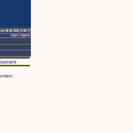
ime 08.08.2026 12:00:11
Login
Logout
artien: