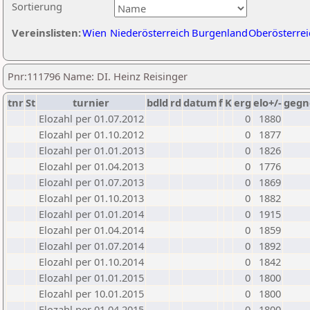
Sortierung
Vereinslisten:
Wien
Niederösterreich
Burgenland
Oberösterrei
Pnr:111796 Name: DI. Heinz Reisinger
tnr
St
turnier
bdld
rd
datum
f
K
erg
elo+/-
gegn
Elozahl per 01.07.2012
0
1880
Elozahl per 01.10.2012
0
1877
Elozahl per 01.01.2013
0
1826
Elozahl per 01.04.2013
0
1776
Elozahl per 01.07.2013
0
1869
Elozahl per 01.10.2013
0
1882
Elozahl per 01.01.2014
0
1915
Elozahl per 01.04.2014
0
1859
Elozahl per 01.07.2014
0
1892
Elozahl per 01.10.2014
0
1842
Elozahl per 01.01.2015
0
1800
Elozahl per 10.01.2015
0
1800
Elozahl per 01.04.2015
0
1800