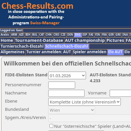
Logged on: Gast
Arabic
ARM
AZE
BIH
BUL
CAT
CHN
CRO
CZE
DEN
ENG
ESP
FAI
FIN
FRA
GER
GRE
INA
I
Home
Tournament-Database
AUT championship
Pictures
F
Turnierschach-Elozahl
Schnellschach-Elozahl
Allgemeines
Turnier anmelden: AUT
Spieler anmelden
Elo AUT
Elo
Willkommen bei den offiziellen Schnellscha
FIDE-Elolisten Stand
AUT-Elolisten Stand
4.233
Personennummer
Nachname
Vorname
Ebene
Bundesland
Spgem./Kreis/Verein
Nur "österreichische" Spieler (Land=A