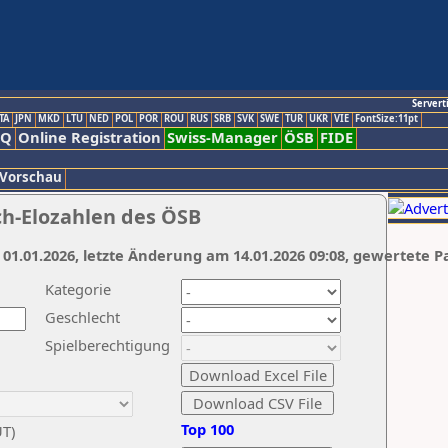
Servert
TA
JPN
MKD
LTU
NED
POL
POR
ROU
RUS
SRB
SVK
SWE
TUR
UKR
VIE
FontSize:11pt
AQ
Online Registration
Swiss-Manager
ÖSB
FIDE
 Vorschau
ch-Elozahlen des ÖSB
 01.01.2026, letzte Änderung am 14.01.2026 09:08, gewertete P
Kategorie
Geschlecht
Spielberechtigung
Top 100
UT)