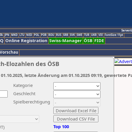
Servert
TA
JPN
MKD
LTU
NED
POL
POR
ROU
RUS
SRB
SVK
SWE
TUR
UKR
VIE
FontSize:11pt
AQ
Online Registration
Swiss-Manager
ÖSB
FIDE
 Vorschau
ch-Elozahlen des ÖSB
 01.10.2025, letzte Änderung am 01.10.2025 09:19, gewertete P
Kategorie
Geschlecht
Spielberechtigung
Top 100
UT)