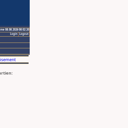
ime 08.08.2026 08:02:20
Login
Logout
artien: