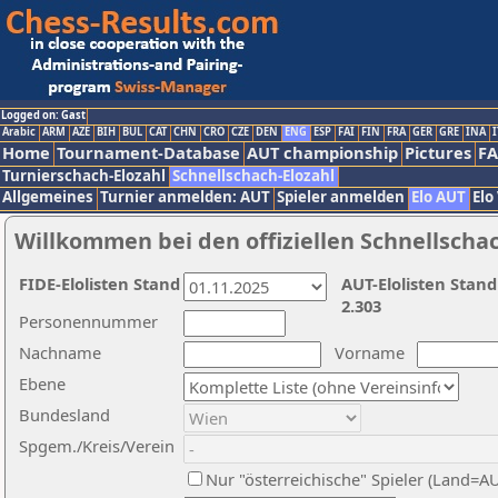
Logged on: Gast
Arabic
ARM
AZE
BIH
BUL
CAT
CHN
CRO
CZE
DEN
ENG
ESP
FAI
FIN
FRA
GER
GRE
INA
I
Home
Tournament-Database
AUT championship
Pictures
F
Turnierschach-Elozahl
Schnellschach-Elozahl
Allgemeines
Turnier anmelden: AUT
Spieler anmelden
Elo AUT
Elo
Willkommen bei den offiziellen Schnellscha
FIDE-Elolisten Stand
AUT-Elolisten Stand
2.303
Personennummer
Nachname
Vorname
Ebene
Bundesland
Spgem./Kreis/Verein
Nur "österreichische" Spieler (Land=A