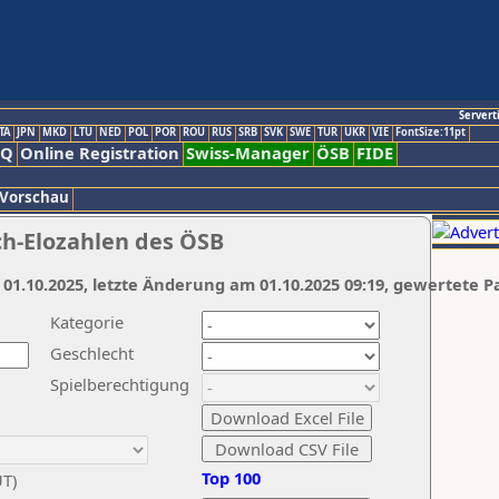
Servert
TA
JPN
MKD
LTU
NED
POL
POR
ROU
RUS
SRB
SVK
SWE
TUR
UKR
VIE
FontSize:11pt
AQ
Online Registration
Swiss-Manager
ÖSB
FIDE
 Vorschau
ch-Elozahlen des ÖSB
 01.10.2025, letzte Änderung am 01.10.2025 09:19, gewertete P
Kategorie
Geschlecht
Spielberechtigung
Top 100
UT)