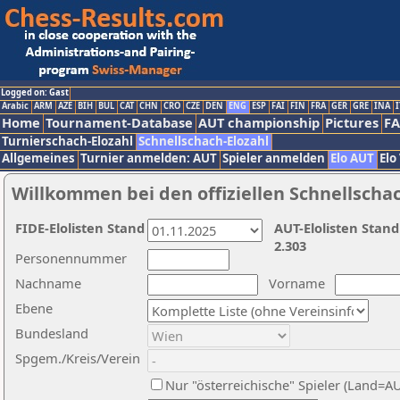
Logged on: Gast
Arabic
ARM
AZE
BIH
BUL
CAT
CHN
CRO
CZE
DEN
ENG
ESP
FAI
FIN
FRA
GER
GRE
INA
I
Home
Tournament-Database
AUT championship
Pictures
F
Turnierschach-Elozahl
Schnellschach-Elozahl
Allgemeines
Turnier anmelden: AUT
Spieler anmelden
Elo AUT
Elo
Willkommen bei den offiziellen Schnellscha
FIDE-Elolisten Stand
AUT-Elolisten Stand
2.303
Personennummer
Nachname
Vorname
Ebene
Bundesland
Spgem./Kreis/Verein
Nur "österreichische" Spieler (Land=A