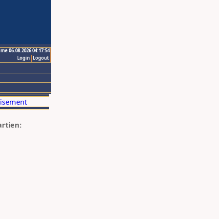
ime 06.08.2026 04:17:54
Login
Logout
artien: