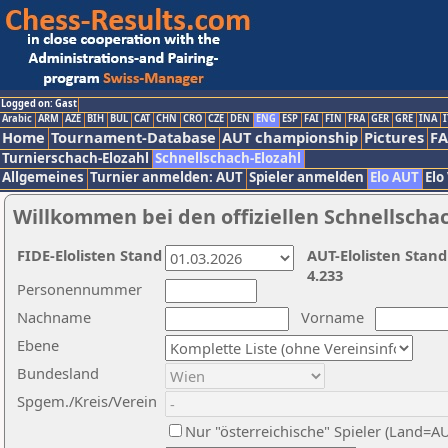
Logged on: Gast
Arabic
ARM
AZE
BIH
BUL
CAT
CHN
CRO
CZE
DEN
ENG
ESP
FAI
FIN
FRA
GER
GRE
INA
I
Home
Tournament-Database
AUT championship
Pictures
F
Turnierschach-Elozahl
Schnellschach-Elozahl
Allgemeines
Turnier anmelden: AUT
Spieler anmelden
Elo AUT
Elo
Willkommen bei den offiziellen Schnellscha
FIDE-Elolisten Stand
AUT-Elolisten Stand
4.233
Personennummer
Nachname
Vorname
Ebene
Bundesland
Spgem./Kreis/Verein
Nur "österreichische" Spieler (Land=A