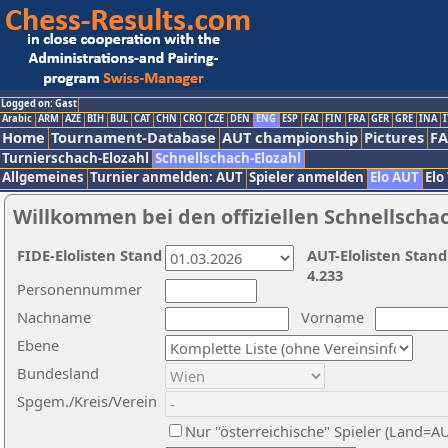
Logged on: Gast
Arabic
ARM
AZE
BIH
BUL
CAT
CHN
CRO
CZE
DEN
ENG
ESP
FAI
FIN
FRA
GER
GRE
INA
I
Home
Tournament-Database
AUT championship
Pictures
F
Turnierschach-Elozahl
Schnellschach-Elozahl
Allgemeines
Turnier anmelden: AUT
Spieler anmelden
Elo AUT
Elo
Willkommen bei den offiziellen Schnellscha
FIDE-Elolisten Stand
AUT-Elolisten Stand
4.233
Personennummer
Nachname
Vorname
Ebene
Bundesland
Spgem./Kreis/Verein
Nur "österreichische" Spieler (Land=A