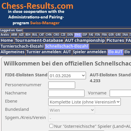
Logged on: Gast
Arabic
ARM
AZE
BIH
BUL
CAT
CHN
CRO
CZE
DEN
ENG
ESP
FAI
FIN
FRA
GER
GRE
INA
I
Home
Tournament-Database
AUT championship
Pictures
F
Turnierschach-Elozahl
Schnellschach-Elozahl
Allgemeines
Turnier anmelden: AUT
Spieler anmelden
Elo AUT
Elo
Willkommen bei den offiziellen Schnellscha
FIDE-Elolisten Stand
AUT-Elolisten Stand
4.233
Personennummer
Nachname
Vorname
Ebene
Bundesland
Spgem./Kreis/Verein
Nur "österreichische" Spieler (Land=A