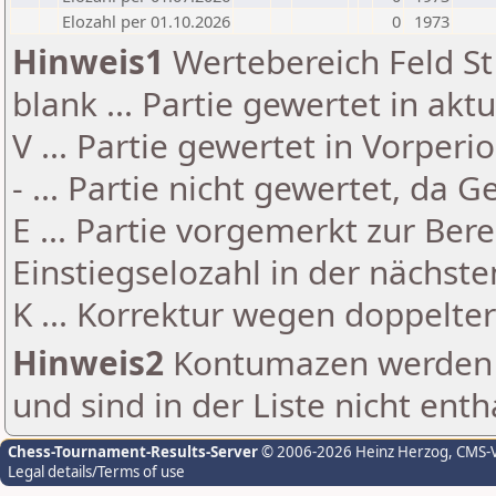
Elozahl per 01.10.2026
0
1973
Hinweis1
Wertebereich Feld St 
blank ... Partie gewertet in akt
V ... Partie gewertet in Vorperi
- ... Partie nicht gewertet, da 
E ... Partie vorgemerkt zur Be
Einstiegselozahl in der nächst
K ... Korrektur wegen doppelt
Hinweis2
Kontumazen werden g
und sind in der Liste nicht enth
Chess-Tournament-Results-Server
© 2006-2026 Heinz Herzog
, CMS-
Legal details/Terms of use