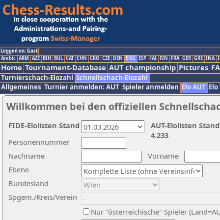
Logged on: Gast
Arabic
ARM
AZE
BIH
BUL
CAT
CHN
CRO
CZE
DEN
ENG
ESP
FAI
FIN
FRA
GER
GRE
INA
I
Home
Tournament-Database
AUT championship
Pictures
F
Turnierschach-Elozahl
Schnellschach-Elozahl
Allgemeines
Turnier anmelden: AUT
Spieler anmelden
Elo AUT
Elo
Willkommen bei den offiziellen Schnellscha
FIDE-Elolisten Stand
AUT-Elolisten Stand
4.233
Personennummer
Nachname
Vorname
Ebene
Bundesland
Spgem./Kreis/Verein
Nur "österreichische" Spieler (Land=A