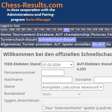
Logged on: Gast
Arabic
ARM
AZE
BIH
BUL
CAT
CHN
CRO
CZE
DEN
ENG
ESP
FAI
FIN
FRA
GER
GRE
INA
I
Home
Tournament-Database
AUT championship
Pictures
F
Turnierschach-Elozahl
Schnellschach-Elozahl
Allgemeines
Turnier anmelden: AUT
Spieler anmelden
Elo AUT
Elo
Willkommen bei den offiziellen Schnellscha
FIDE-Elolisten Stand
AUT-Elolisten Stand
4.233
Personennummer
Nachname
Vorname
Ebene
Bundesland
Spgem./Kreis/Verein
Nur "österreichische" Spieler (Land=A