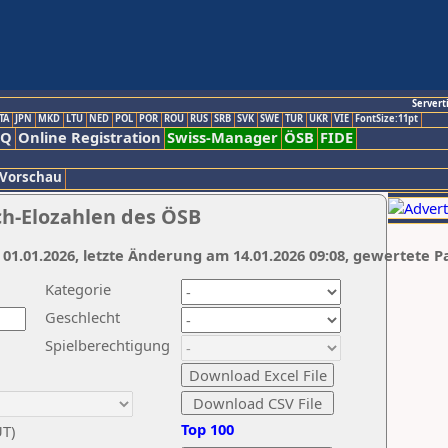
Servert
TA
JPN
MKD
LTU
NED
POL
POR
ROU
RUS
SRB
SVK
SWE
TUR
UKR
VIE
FontSize:11pt
AQ
Online Registration
Swiss-Manager
ÖSB
FIDE
 Vorschau
ch-Elozahlen des ÖSB
 01.01.2026, letzte Änderung am 14.01.2026 09:08, gewertete P
Kategorie
Geschlecht
Spielberechtigung
Top 100
UT)