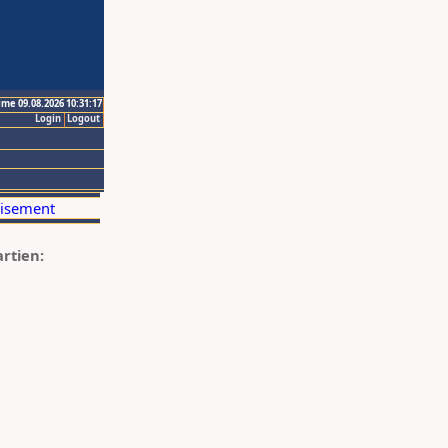
ime 09.08.2026 10:31:17
Login
Logout
artien: