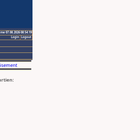
ime 07.08.2026 08:54:19
Login
Logout
artien: