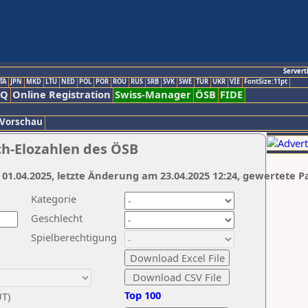
Servert
TA
JPN
MKD
LTU
NED
POL
POR
ROU
RUS
SRB
SVK
SWE
TUR
UKR
VIE
FontSize:11pt
AQ
Online Registration
Swiss-Manager
ÖSB
FIDE
 Vorschau
ch-Elozahlen des ÖSB
 01.04.2025, letzte Änderung am 23.04.2025 12:24, gewertete P
Kategorie
Geschlecht
Spielberechtigung
Top 100
UT)