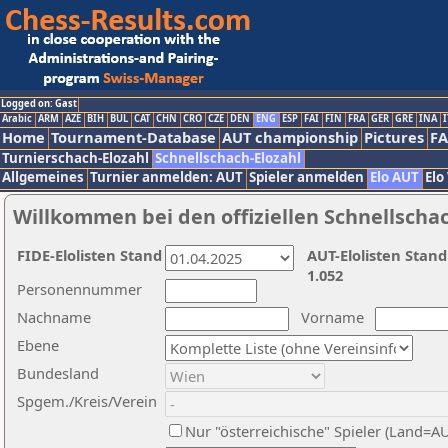
Logged on: Gast
Arabic
ARM
AZE
BIH
BUL
CAT
CHN
CRO
CZE
DEN
ENG
ESP
FAI
FIN
FRA
GER
GRE
INA
I
Home
Tournament-Database
AUT championship
Pictures
F
Turnierschach-Elozahl
Schnellschach-Elozahl
Allgemeines
Turnier anmelden: AUT
Spieler anmelden
Elo AUT
Elo
Willkommen bei den offiziellen Schnellscha
FIDE-Elolisten Stand
AUT-Elolisten Stand
1.052
Personennummer
Nachname
Vorname
Ebene
Bundesland
Spgem./Kreis/Verein
Nur "österreichische" Spieler (Land=A