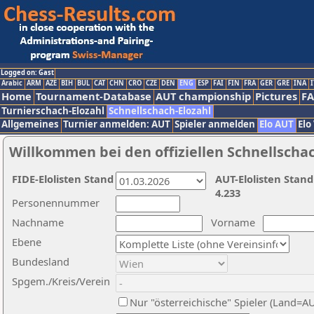
Logged on: Gast
Arabic
ARM
AZE
BIH
BUL
CAT
CHN
CRO
CZE
DEN
ENG
ESP
FAI
FIN
FRA
GER
GRE
INA
I
Home
Tournament-Database
AUT championship
Pictures
F
Turnierschach-Elozahl
Schnellschach-Elozahl
Allgemeines
Turnier anmelden: AUT
Spieler anmelden
Elo AUT
Elo
Willkommen bei den offiziellen Schnellscha
FIDE-Elolisten Stand
AUT-Elolisten Stand
4.233
Personennummer
Nachname
Vorname
Ebene
Bundesland
Spgem./Kreis/Verein
Nur "österreichische" Spieler (Land=A