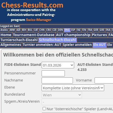
Logged on: Gast
Arabic
ARM
AZE
BIH
BUL
CAT
CHN
CRO
CZE
DEN
ENG
ESP
FAI
FIN
FRA
GER
GRE
INA
I
Home
Tournament-Database
AUT championship
Pictures
F
Turnierschach-Elozahl
Schnellschach-Elozahl
Allgemeines
Turnier anmelden: AUT
Spieler anmelden
Elo AUT
Elo
Willkommen bei den offiziellen Schnellscha
FIDE-Elolisten Stand
AUT-Elolisten Stand
4.233
Personennummer
Nachname
Vorname
Ebene
Bundesland
Spgem./Kreis/Verein
Nur "österreichische" Spieler (Land=A