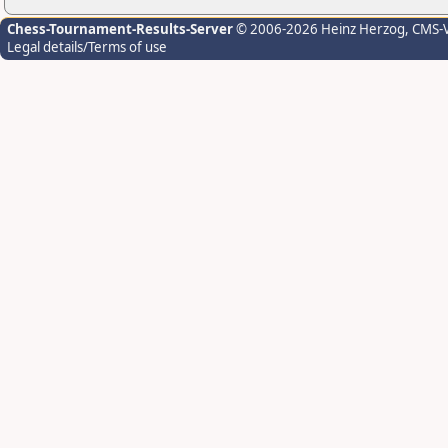
Chess-Tournament-Results-Server
© 2006-2026 Heinz Herzog
, CMS-
Legal details/Terms of use