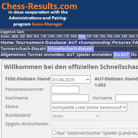
Logged on: Gast
Arabic
ARM
AZE
BIH
BUL
CAT
CHN
CRO
CZE
DEN
ENG
ESP
FAI
FIN
FRA
GER
GRE
INA
I
Home
Tournament-Database
AUT championship
Pictures
F
Turnierschach-Elozahl
Schnellschach-Elozahl
Allgemeines
Turnier anmelden: AUT
Spieler anmelden
Elo AUT
Elo
Willkommen bei den offiziellen Schnellscha
FIDE-Elolisten Stand
AUT-Elolisten Stand
1.052
Personennummer
Nachname
Vorname
Ebene
Bundesland
Spgem./Kreis/Verein
Nur "österreichische" Spieler (Land=A