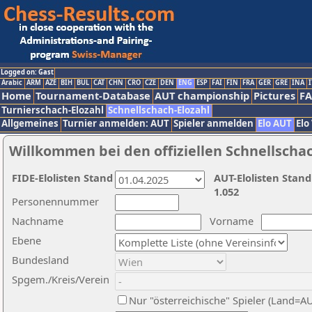
Logged on: Gast
Arabic
ARM
AZE
BIH
BUL
CAT
CHN
CRO
CZE
DEN
ENG
ESP
FAI
FIN
FRA
GER
GRE
INA
I
Home
Tournament-Database
AUT championship
Pictures
F
Turnierschach-Elozahl
Schnellschach-Elozahl
Allgemeines
Turnier anmelden: AUT
Spieler anmelden
Elo AUT
Elo
Willkommen bei den offiziellen Schnellscha
FIDE-Elolisten Stand
AUT-Elolisten Stand
1.052
Personennummer
Nachname
Vorname
Ebene
Bundesland
Spgem./Kreis/Verein
Nur "österreichische" Spieler (Land=A