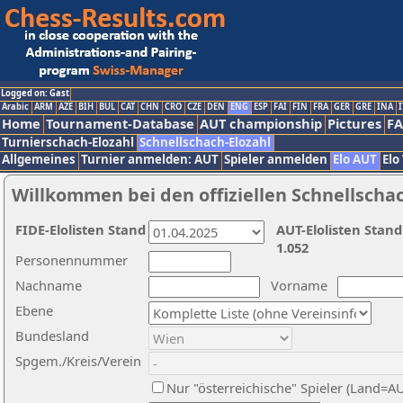
Logged on: Gast
Arabic
ARM
AZE
BIH
BUL
CAT
CHN
CRO
CZE
DEN
ENG
ESP
FAI
FIN
FRA
GER
GRE
INA
I
Home
Tournament-Database
AUT championship
Pictures
F
Turnierschach-Elozahl
Schnellschach-Elozahl
Allgemeines
Turnier anmelden: AUT
Spieler anmelden
Elo AUT
Elo
Willkommen bei den offiziellen Schnellscha
FIDE-Elolisten Stand
AUT-Elolisten Stand
1.052
Personennummer
Nachname
Vorname
Ebene
Bundesland
Spgem./Kreis/Verein
Nur "österreichische" Spieler (Land=A