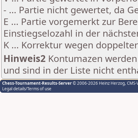
- ... Partie nicht gewertet, da 
E ... Partie vorgemerkt zur Be
Einstiegselozahl in der nächst
K ... Korrektur wegen doppelt
Hinweis2
Kontumazen werden g
und sind in der Liste nicht enth
Chess-Tournament-Results-Server
© 2006-2026 Heinz Herzog
, CMS-
Legal details/Terms of use