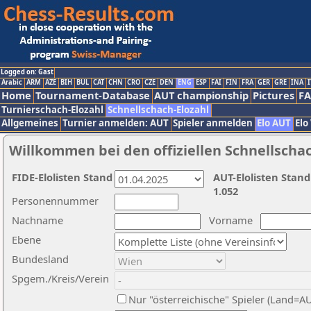
Logged on: Gast
Arabic
ARM
AZE
BIH
BUL
CAT
CHN
CRO
CZE
DEN
ENG
ESP
FAI
FIN
FRA
GER
GRE
INA
I
Home
Tournament-Database
AUT championship
Pictures
F
Turnierschach-Elozahl
Schnellschach-Elozahl
Allgemeines
Turnier anmelden: AUT
Spieler anmelden
Elo AUT
Elo
Willkommen bei den offiziellen Schnellscha
FIDE-Elolisten Stand
AUT-Elolisten Stand
1.052
Personennummer
Nachname
Vorname
Ebene
Bundesland
Spgem./Kreis/Verein
Nur "österreichische" Spieler (Land=A