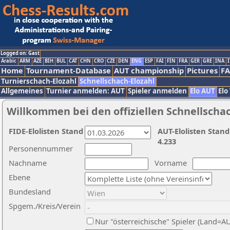
Logged on: Gast
Arabic
ARM
AZE
BIH
BUL
CAT
CHN
CRO
CZE
DEN
ENG
ESP
FAI
FIN
FRA
GER
GRE
INA
I
Home
Tournament-Database
AUT championship
Pictures
F
Turnierschach-Elozahl
Schnellschach-Elozahl
Allgemeines
Turnier anmelden: AUT
Spieler anmelden
Elo AUT
Elo
Willkommen bei den offiziellen Schnellscha
FIDE-Elolisten Stand
AUT-Elolisten Stand
4.233
Personennummer
Nachname
Vorname
Ebene
Bundesland
Spgem./Kreis/Verein
Nur "österreichische" Spieler (Land=A