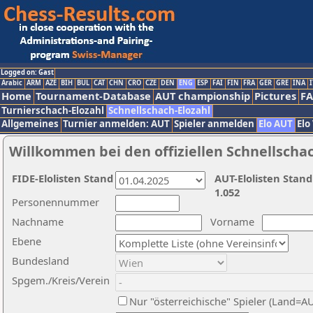
Logged on: Gast
Arabic
ARM
AZE
BIH
BUL
CAT
CHN
CRO
CZE
DEN
ENG
ESP
FAI
FIN
FRA
GER
GRE
INA
I
Home
Tournament-Database
AUT championship
Pictures
F
Turnierschach-Elozahl
Schnellschach-Elozahl
Allgemeines
Turnier anmelden: AUT
Spieler anmelden
Elo AUT
Elo
Willkommen bei den offiziellen Schnellscha
FIDE-Elolisten Stand
AUT-Elolisten Stand
1.052
Personennummer
Nachname
Vorname
Ebene
Bundesland
Spgem./Kreis/Verein
Nur "österreichische" Spieler (Land=A