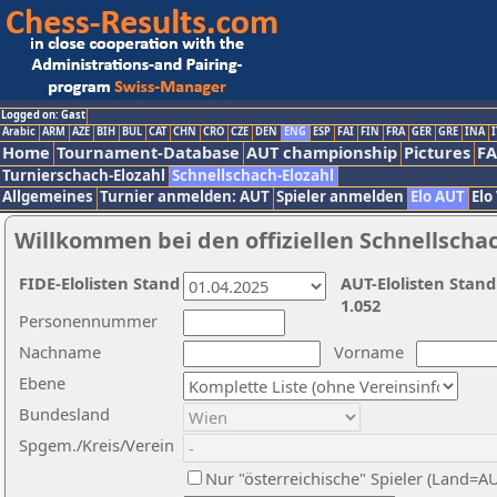
Logged on: Gast
Arabic
ARM
AZE
BIH
BUL
CAT
CHN
CRO
CZE
DEN
ENG
ESP
FAI
FIN
FRA
GER
GRE
INA
I
Home
Tournament-Database
AUT championship
Pictures
F
Turnierschach-Elozahl
Schnellschach-Elozahl
Allgemeines
Turnier anmelden: AUT
Spieler anmelden
Elo AUT
Elo
Willkommen bei den offiziellen Schnellscha
FIDE-Elolisten Stand
AUT-Elolisten Stand
1.052
Personennummer
Nachname
Vorname
Ebene
Bundesland
Spgem./Kreis/Verein
Nur "österreichische" Spieler (Land=A