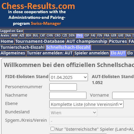
Logged on: Gast
Arabic
ARM
AZE
BIH
BUL
CAT
CHN
CRO
CZE
DEN
ENG
ESP
FAI
FIN
FRA
GER
GRE
INA
I
Home
Tournament-Database
AUT championship
Pictures
F
Turnierschach-Elozahl
Schnellschach-Elozahl
Allgemeines
Turnier anmelden: AUT
Spieler anmelden
Elo AUT
Elo
Willkommen bei den offiziellen Schnellscha
FIDE-Elolisten Stand
AUT-Elolisten Stand
1.052
Personennummer
Nachname
Vorname
Ebene
Bundesland
Spgem./Kreis/Verein
Nur "österreichische" Spieler (Land=A