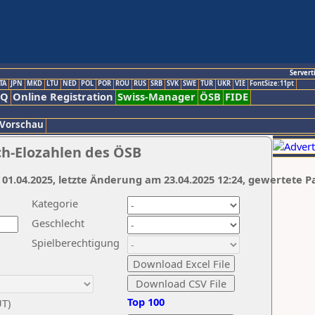
Servert
TA
JPN
MKD
LTU
NED
POL
POR
ROU
RUS
SRB
SVK
SWE
TUR
UKR
VIE
FontSize:11pt
AQ
Online Registration
Swiss-Manager
ÖSB
FIDE
 Vorschau
ch-Elozahlen des ÖSB
 01.04.2025, letzte Änderung am 23.04.2025 12:24, gewertete P
Kategorie
Geschlecht
Spielberechtigung
Top 100
UT)