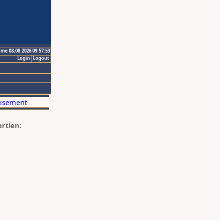
ime 08.08.2026 09:57:53
Login
Logout
artien: