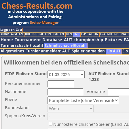
Logged on: Gast
Arabic
ARM
AZE
BIH
BUL
CAT
CHN
CRO
CZE
DEN
ENG
ESP
FAI
FIN
FRA
GER
GRE
INA
I
Home
Tournament-Database
AUT championship
Pictures
F
Turnierschach-Elozahl
Schnellschach-Elozahl
Allgemeines
Turnier anmelden: AUT
Spieler anmelden
Elo AUT
Elo
Willkommen bei den offiziellen Schnellscha
FIDE-Elolisten Stand
AUT-Elolisten Stand
4.233
Personennummer
Nachname
Vorname
Ebene
Bundesland
Spgem./Kreis/Verein
Nur "österreichische" Spieler (Land=A