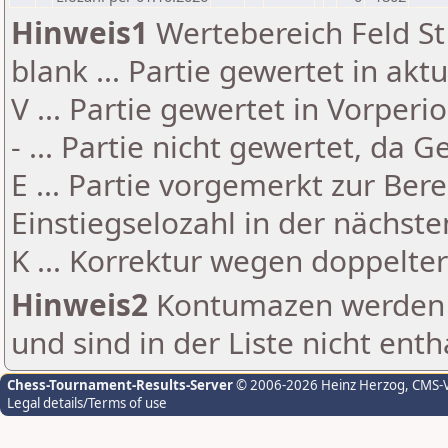
Hinweis1
Wertebereich Feld St 
blank ... Partie gewertet in akt
V ... Partie gewertet in Vorperi
- ... Partie nicht gewertet, da 
E ... Partie vorgemerkt zur Be
Einstiegselozahl in der nächst
K ... Korrektur wegen doppelt
Hinweis2
Kontumazen werden g
und sind in der Liste nicht enth
Chess-Tournament-Results-Server
© 2006-2026 Heinz Herzog
, CMS-
Legal details/Terms of use