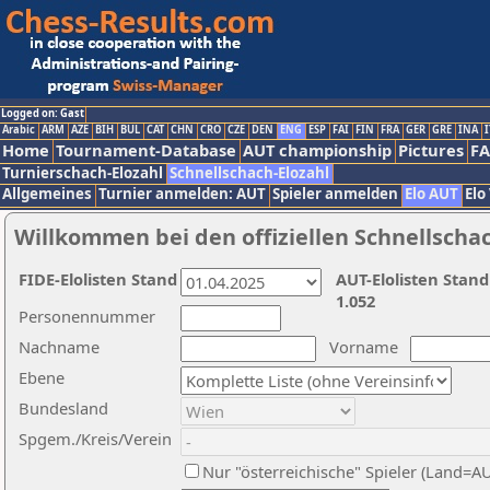
Logged on: Gast
Arabic
ARM
AZE
BIH
BUL
CAT
CHN
CRO
CZE
DEN
ENG
ESP
FAI
FIN
FRA
GER
GRE
INA
I
Home
Tournament-Database
AUT championship
Pictures
F
Turnierschach-Elozahl
Schnellschach-Elozahl
Allgemeines
Turnier anmelden: AUT
Spieler anmelden
Elo AUT
Elo
Willkommen bei den offiziellen Schnellscha
FIDE-Elolisten Stand
AUT-Elolisten Stand
1.052
Personennummer
Nachname
Vorname
Ebene
Bundesland
Spgem./Kreis/Verein
Nur "österreichische" Spieler (Land=A