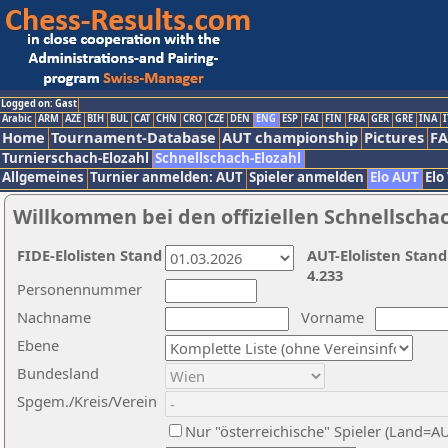
Logged on: Gast
Arabic
ARM
AZE
BIH
BUL
CAT
CHN
CRO
CZE
DEN
ENG
ESP
FAI
FIN
FRA
GER
GRE
INA
I
Home
Tournament-Database
AUT championship
Pictures
F
Turnierschach-Elozahl
Schnellschach-Elozahl
Allgemeines
Turnier anmelden: AUT
Spieler anmelden
Elo AUT
Elo
Willkommen bei den offiziellen Schnellscha
FIDE-Elolisten Stand
AUT-Elolisten Stand
4.233
Personennummer
Nachname
Vorname
Ebene
Bundesland
Spgem./Kreis/Verein
Nur "österreichische" Spieler (Land=A