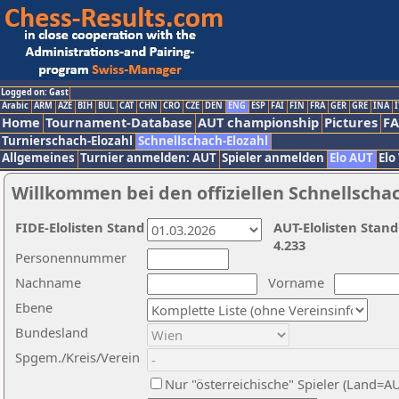
Logged on: Gast
Arabic
ARM
AZE
BIH
BUL
CAT
CHN
CRO
CZE
DEN
ENG
ESP
FAI
FIN
FRA
GER
GRE
INA
I
Home
Tournament-Database
AUT championship
Pictures
F
Turnierschach-Elozahl
Schnellschach-Elozahl
Allgemeines
Turnier anmelden: AUT
Spieler anmelden
Elo AUT
Elo
Willkommen bei den offiziellen Schnellscha
FIDE-Elolisten Stand
AUT-Elolisten Stand
4.233
Personennummer
Nachname
Vorname
Ebene
Bundesland
Spgem./Kreis/Verein
Nur "österreichische" Spieler (Land=A