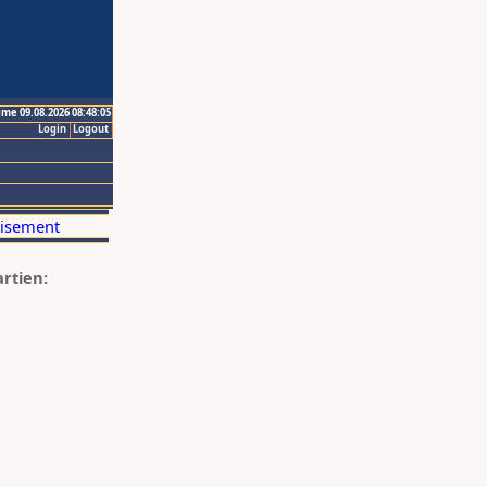
ime 09.08.2026 08:48:05
Login
Logout
artien: