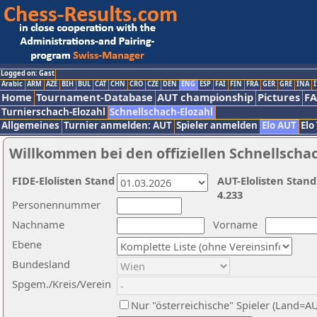
Logged on: Gast
Arabic
ARM
AZE
BIH
BUL
CAT
CHN
CRO
CZE
DEN
ENG
ESP
FAI
FIN
FRA
GER
GRE
INA
I
Home
Tournament-Database
AUT championship
Pictures
F
Turnierschach-Elozahl
Schnellschach-Elozahl
Allgemeines
Turnier anmelden: AUT
Spieler anmelden
Elo AUT
Elo
Willkommen bei den offiziellen Schnellscha
FIDE-Elolisten Stand
AUT-Elolisten Stand
4.233
Personennummer
Nachname
Vorname
Ebene
Bundesland
Spgem./Kreis/Verein
Nur "österreichische" Spieler (Land=A