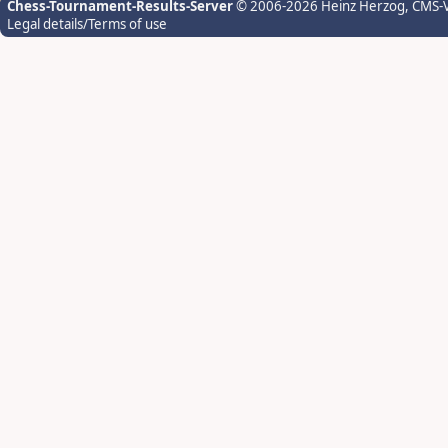
Chess-Tournament-Results-Server
© 2006-2026 Heinz Herzog
, CMS-
Legal details/Terms of use