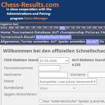
Logged on: Gast
Arabic
ARM
AZE
BIH
BUL
CAT
CHN
CRO
CZE
DEN
ENG
ESP
FAI
FIN
FRA
GER
GRE
INA
I
Home
Tournament-Database
AUT championship
Pictures
F
Turnierschach-Elozahl
Schnellschach-Elozahl
Allgemeines
Turnier anmelden: AUT
Spieler anmelden
Elo AUT
Elo
Willkommen bei den offiziellen Schnellscha
FIDE-Elolisten Stand
AUT-Elolisten Stand
4.233
Personennummer
Nachname
Vorname
Ebene
Bundesland
Spgem./Kreis/Verein
Nur "österreichische" Spieler (Land=A