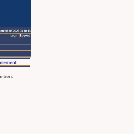
ime 08.08.2026 04:10:13
Login
Logout
artien: