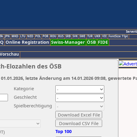
Servert
TA
JPN
MKD
LTU
NED
POL
POR
ROU
RUS
SRB
SVK
SWE
TUR
UKR
VIE
FontSize:11pt
AQ
Online Registration
Swiss-Manager
ÖSB
FIDE
 Vorschau
ch-Elozahlen des ÖSB
 01.01.2026, letzte Änderung am 14.01.2026 09:08, gewertete P
Kategorie
Geschlecht
Spielberechtigung
Top 100
UT)