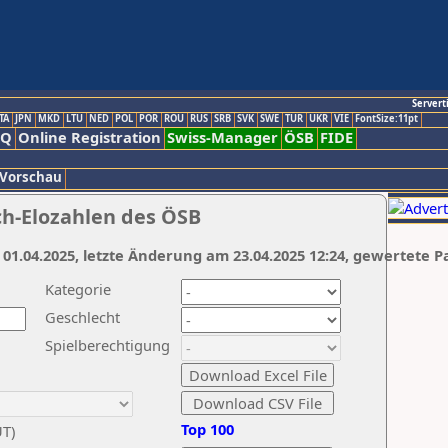
Servert
TA
JPN
MKD
LTU
NED
POL
POR
ROU
RUS
SRB
SVK
SWE
TUR
UKR
VIE
FontSize:11pt
AQ
Online Registration
Swiss-Manager
ÖSB
FIDE
 Vorschau
ch-Elozahlen des ÖSB
 01.04.2025, letzte Änderung am 23.04.2025 12:24, gewertete P
Kategorie
Geschlecht
Spielberechtigung
Top 100
UT)