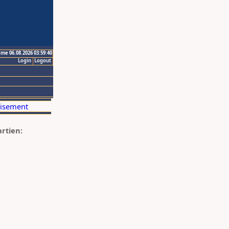
ime 06.08.2026 03:59:40
Login
Logout
artien: