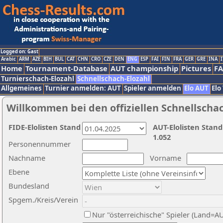
Logged on: Gast
Arabic
ARM
AZE
BIH
BUL
CAT
CHN
CRO
CZE
DEN
ENG
ESP
FAI
FIN
FRA
GER
GRE
INA
I
Home
Tournament-Database
AUT championship
Pictures
F
Turnierschach-Elozahl
Schnellschach-Elozahl
Allgemeines
Turnier anmelden: AUT
Spieler anmelden
Elo AUT
Elo
Willkommen bei den offiziellen Schnellscha
FIDE-Elolisten Stand
AUT-Elolisten Stand
1.052
Personennummer
Nachname
Vorname
Ebene
Bundesland
Spgem./Kreis/Verein
Nur "österreichische" Spieler (Land=A