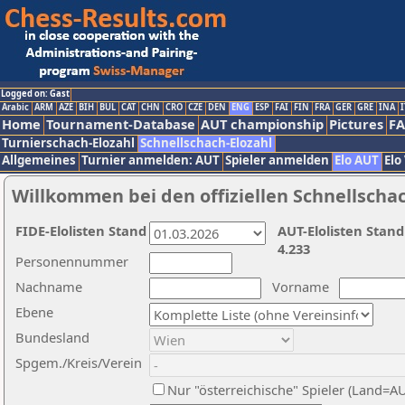
Logged on: Gast
Arabic
ARM
AZE
BIH
BUL
CAT
CHN
CRO
CZE
DEN
ENG
ESP
FAI
FIN
FRA
GER
GRE
INA
I
Home
Tournament-Database
AUT championship
Pictures
F
Turnierschach-Elozahl
Schnellschach-Elozahl
Allgemeines
Turnier anmelden: AUT
Spieler anmelden
Elo AUT
Elo
Willkommen bei den offiziellen Schnellscha
FIDE-Elolisten Stand
AUT-Elolisten Stand
4.233
Personennummer
Nachname
Vorname
Ebene
Bundesland
Spgem./Kreis/Verein
Nur "österreichische" Spieler (Land=A