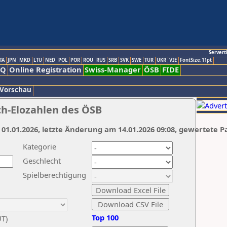
Servert
TA
JPN
MKD
LTU
NED
POL
POR
ROU
RUS
SRB
SVK
SWE
TUR
UKR
VIE
FontSize:11pt
AQ
Online Registration
Swiss-Manager
ÖSB
FIDE
 Vorschau
ch-Elozahlen des ÖSB
 01.01.2026, letzte Änderung am 14.01.2026 09:08, gewertete P
Kategorie
Geschlecht
Spielberechtigung
Top 100
UT)