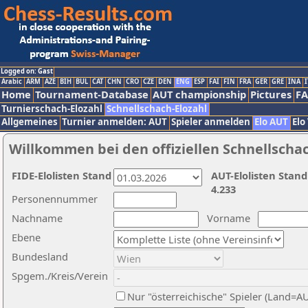
Logged on: Gast
Arabic
ARM
AZE
BIH
BUL
CAT
CHN
CRO
CZE
DEN
ENG
ESP
FAI
FIN
FRA
GER
GRE
INA
I
Home
Tournament-Database
AUT championship
Pictures
F
Turnierschach-Elozahl
Schnellschach-Elozahl
Allgemeines
Turnier anmelden: AUT
Spieler anmelden
Elo AUT
Elo
Willkommen bei den offiziellen Schnellscha
FIDE-Elolisten Stand
AUT-Elolisten Stand
4.233
Personennummer
Nachname
Vorname
Ebene
Bundesland
Spgem./Kreis/Verein
Nur "österreichische" Spieler (Land=A