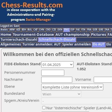
Logged on: Gast
Arabic
ARM
AZE
BIH
BUL
CAT
CHN
CRO
CZE
DEN
ENG
ESP
FAI
FIN
FRA
GER
GRE
INA
I
Home
Tournament-Database
AUT championship
Pictures
F
Turnierschach-Elozahl
Schnellschach-Elozahl
Allgemeines
Turnier anmelden: AUT
Spieler anmelden
Elo AUT
Elo
Willkommen bei den offiziellen Schnellscha
FIDE-Elolisten Stand
AUT-Elolisten Stand
1.052
Personennummer
Nachname
Vorname
Ebene
Bundesland
Spgem./Kreis/Verein
Nur "österreichische" Spieler (Land=A