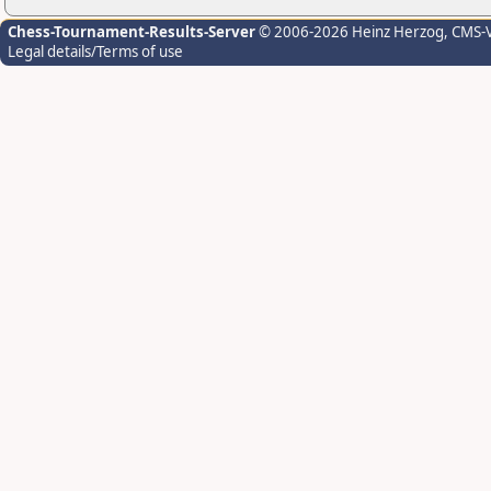
Chess-Tournament-Results-Server
© 2006-2026 Heinz Herzog
, CMS-
Legal details/Terms of use