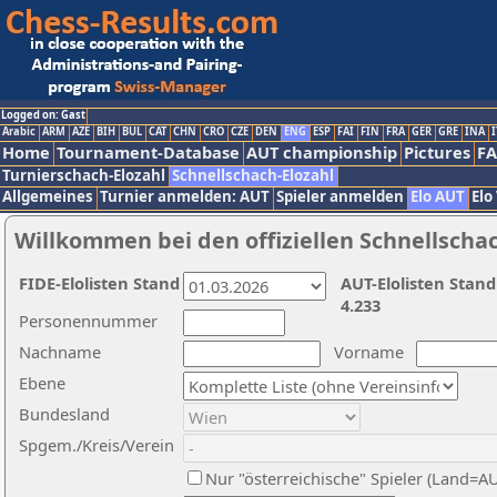
Logged on: Gast
Arabic
ARM
AZE
BIH
BUL
CAT
CHN
CRO
CZE
DEN
ENG
ESP
FAI
FIN
FRA
GER
GRE
INA
I
Home
Tournament-Database
AUT championship
Pictures
F
Turnierschach-Elozahl
Schnellschach-Elozahl
Allgemeines
Turnier anmelden: AUT
Spieler anmelden
Elo AUT
Elo
Willkommen bei den offiziellen Schnellscha
FIDE-Elolisten Stand
AUT-Elolisten Stand
4.233
Personennummer
Nachname
Vorname
Ebene
Bundesland
Spgem./Kreis/Verein
Nur "österreichische" Spieler (Land=A