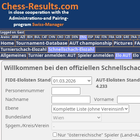
Logged on: Gast
Arabic
ARM
AZE
BIH
BUL
CAT
CHN
CRO
CZE
DEN
ENG
ESP
FAI
FIN
FRA
GER
GRE
INA
I
Home
Tournament-Database
AUT championship
Pictures
F
Turnierschach-Elozahl
Schnellschach-Elozahl
Allgemeines
Turnier anmelden: AUT
Spieler anmelden
Elo AUT
Elo
Willkommen bei den offiziellen Schnellscha
FIDE-Elolisten Stand
AUT-Elolisten Stand
4.233
Personennummer
Nachname
Vorname
Ebene
Bundesland
Spgem./Kreis/Verein
Nur "österreichische" Spieler (Land=A