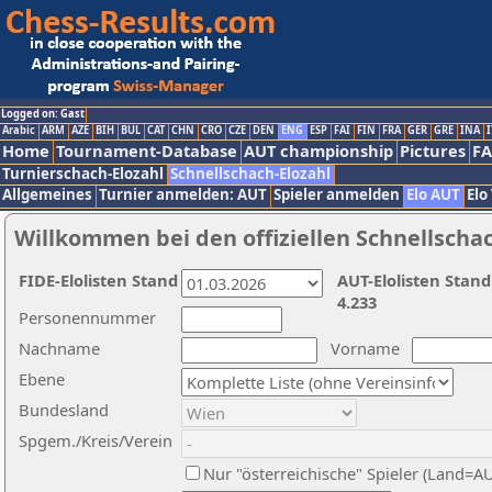
Logged on: Gast
Arabic
ARM
AZE
BIH
BUL
CAT
CHN
CRO
CZE
DEN
ENG
ESP
FAI
FIN
FRA
GER
GRE
INA
I
Home
Tournament-Database
AUT championship
Pictures
F
Turnierschach-Elozahl
Schnellschach-Elozahl
Allgemeines
Turnier anmelden: AUT
Spieler anmelden
Elo AUT
Elo
Willkommen bei den offiziellen Schnellscha
FIDE-Elolisten Stand
AUT-Elolisten Stand
4.233
Personennummer
Nachname
Vorname
Ebene
Bundesland
Spgem./Kreis/Verein
Nur "österreichische" Spieler (Land=A