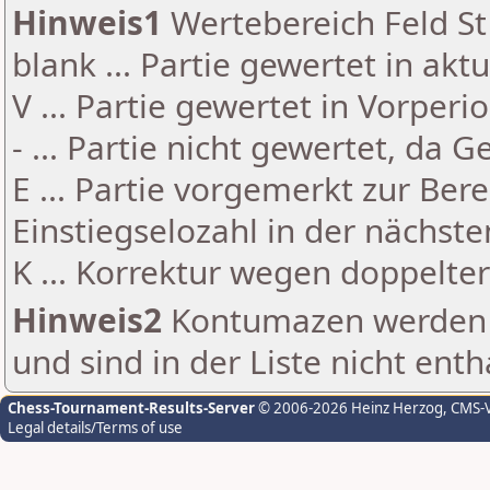
Hinweis1
Wertebereich Feld St 
blank ... Partie gewertet in akt
V ... Partie gewertet in Vorperi
- ... Partie nicht gewertet, da 
E ... Partie vorgemerkt zur Be
Einstiegselozahl in der nächst
K ... Korrektur wegen doppelt
Hinweis2
Kontumazen werden g
und sind in der Liste nicht enth
Chess-Tournament-Results-Server
© 2006-2026 Heinz Herzog
, CMS-
Legal details/Terms of use