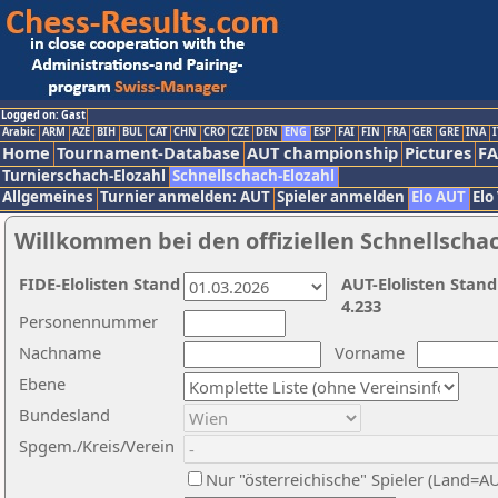
Logged on: Gast
Arabic
ARM
AZE
BIH
BUL
CAT
CHN
CRO
CZE
DEN
ENG
ESP
FAI
FIN
FRA
GER
GRE
INA
I
Home
Tournament-Database
AUT championship
Pictures
F
Turnierschach-Elozahl
Schnellschach-Elozahl
Allgemeines
Turnier anmelden: AUT
Spieler anmelden
Elo AUT
Elo
Willkommen bei den offiziellen Schnellscha
FIDE-Elolisten Stand
AUT-Elolisten Stand
4.233
Personennummer
Nachname
Vorname
Ebene
Bundesland
Spgem./Kreis/Verein
Nur "österreichische" Spieler (Land=A