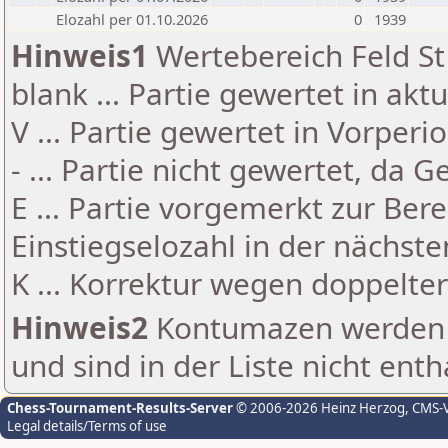
Elozahl per 01.10.2026
0
1939
Hinweis1
Wertebereich Feld St 
blank ... Partie gewertet in akt
V ... Partie gewertet in Vorperi
- ... Partie nicht gewertet, da 
E ... Partie vorgemerkt zur Be
Einstiegselozahl in der nächst
K ... Korrektur wegen doppelt
Hinweis2
Kontumazen werden g
und sind in der Liste nicht enth
Chess-Tournament-Results-Server
© 2006-2026 Heinz Herzog
, CMS-
Legal details/Terms of use