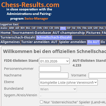
Logged on: Gast
Arabic
ARM
AZE
BIH
BUL
CAT
CHN
CRO
CZE
DEN
ENG
ESP
FAI
FIN
FRA
GER
GRE
INA
I
Home
Tournament-Database
AUT championship
Pictures
F
Turnierschach-Elozahl
Schnellschach-Elozahl
Allgemeines
Turnier anmelden: AUT
Spieler anmelden
Elo AUT
Elo
Willkommen bei den offiziellen Schnellscha
FIDE-Elolisten Stand
AUT-Elolisten Stand
4.233
Personennummer
Nachname
Vorname
Ebene
Bundesland
Spgem./Kreis/Verein
Nur "österreichische" Spieler (Land=A