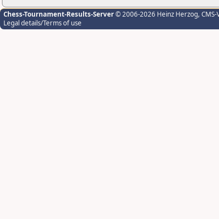
Chess-Tournament-Results-Server
© 2006-2026 Heinz Herzog
, CMS-
Legal details/Terms of use