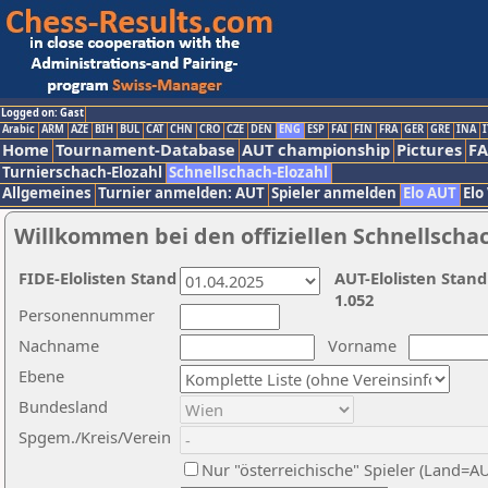
Logged on: Gast
Arabic
ARM
AZE
BIH
BUL
CAT
CHN
CRO
CZE
DEN
ENG
ESP
FAI
FIN
FRA
GER
GRE
INA
I
Home
Tournament-Database
AUT championship
Pictures
F
Turnierschach-Elozahl
Schnellschach-Elozahl
Allgemeines
Turnier anmelden: AUT
Spieler anmelden
Elo AUT
Elo
Willkommen bei den offiziellen Schnellscha
FIDE-Elolisten Stand
AUT-Elolisten Stand
1.052
Personennummer
Nachname
Vorname
Ebene
Bundesland
Spgem./Kreis/Verein
Nur "österreichische" Spieler (Land=A