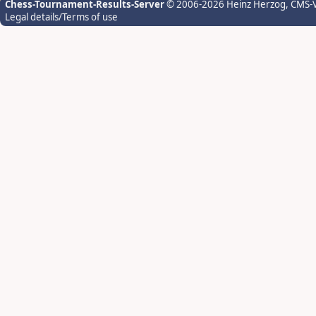
Chess-Tournament-Results-Server
© 2006-2026 Heinz Herzog
, CMS-
Legal details/Terms of use